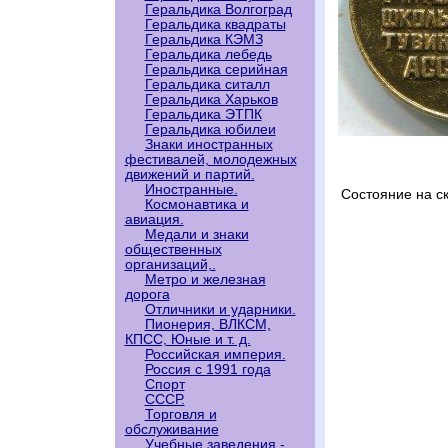
Геральдика Волгоград
Геральдика квадраты
Геральдика КЭМЗ
Геральдика лебедь
Геральдика серийная
Геральдика ситалл
Геральдика Харьков
Геральдика ЭТПК
Геральдика юбилеи
Знаки иностранных
фестивалей, молодежных
движений и партий.
Иностранные.
Состояние на с
Космонавтика и
авиация.
Медали и знаки
общественных
организаций,.
Метро и железная
дорога
Отличники и ударники.
Пионерия, ВЛКСМ,
КПСС, Юные и т. д.
Российская империя.
Россия с 1991 года
Спорт
СССР.
Торговля и
обслуживание
Учебные заведения -