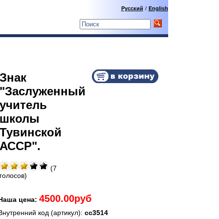
Русский
/
English
Знак
"Заслуженный
учитель
школы
Тувинской
АССР".
(7
голосов)
4500.00руб
Наша цена:
Внутренний код (артикул):
сс3514