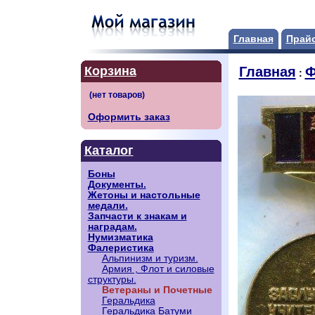
Главная
Прайс
Корзина
Главная
Ф
:
Оформить заказ
Каталог
Боны
Документы.
Жетоны и настольные
медали.
Запчасти к знакам и
наградам.
Нумизматика
Фалеристика
Альпинизм и туризм.
Армия , Флот и силовые
структуры.
Ветераны и Почетные
Геральдика
Геральдика Батуми