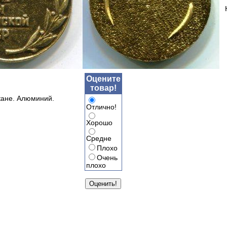
Оцените
товар!
кане. Алюминий.
Отлично!
Хорошо
Средне
Плохо
Очень
плохо