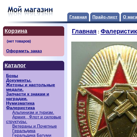
Главная
Прайс-лист
О маг
Корзина
Главная
Фалеристик
:
Оформить заказ
Каталог
Боны
Документы.
Жетоны и настольные
медали.
Запчасти к знакам и
наградам.
Нумизматика
Фалеристика
Альпинизм и туризм.
Армия , Флот и силовые
структуры.
Ветераны и Почетные
Геральдика
Геральдика Батуми