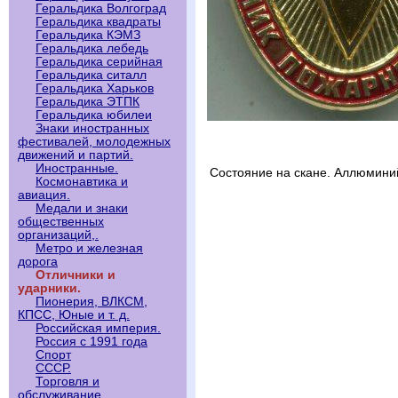
Геральдика Волгоград
Геральдика квадраты
Геральдика КЭМЗ
Геральдика лебедь
Геральдика серийная
Геральдика ситалл
Геральдика Харьков
Геральдика ЭТПК
Геральдика юбилеи
Знаки иностранных
фестивалей, молодежных
движений и партий.
Иностранные.
Состояние на скане. Аллюмини
Космонавтика и
авиация.
Медали и знаки
общественных
организаций,.
Метро и железная
дорога
Отличники и
ударники.
Пионерия, ВЛКСМ,
КПСС, Юные и т. д.
Российская империя.
Россия с 1991 года
Спорт
СССР.
Торговля и
обслуживание