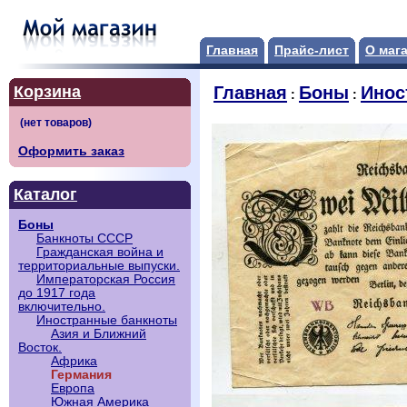
Главная
Прайс-лист
О маг
Корзина
Главная
Боны
Инос
:
:
Оформить заказ
Каталог
Боны
Банкноты СССР
Гражданская война и
территориальные выпуски.
Императорская Россия
до 1917 года
включительно.
Иностранные банкноты
Азия и Ближний
Восток.
Африка
Германия
Европа
Южная Америка