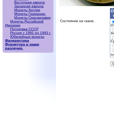
Восточная европа
Западная европа
Монеты Англии
О
Монеты Германии.
Монеты Скандинавии
Состояние на скане.
Монеты Российской
О
Империи
Погодовка СССР
Россия с 1991 по 1993 г.
Х
Юбилейные монеты
Фалеристика
С
Фурнитура и знаки
различия.
п