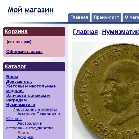
Главная
Прайс-лист
О маг
Корзина
Главная
Нумизматик
:
Оформить заказ
Каталог
Боны
Документы.
Жетоны и настольные
медали.
Запчасти к знакам и
наградам.
Нумизматика
Иностранные монеты
Америка Северная и
Южная.
Австралия и
островные государства.
Азия.
Африка.