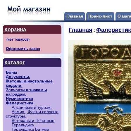
Главная
Прайс-лист
О маг
Корзина
Главная
Фалеристик
:
Оформить заказ
Каталог
Боны
Документы.
Жетоны и настольные
медали.
Запчасти к знакам и
наградам.
Нумизматика
Фалеристика
Альпинизм и туризм.
Армия , Флот и силовые
структуры.
Ветераны и Почетные
Геральдика
Геральдика Батуми