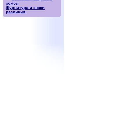
ромбы
Фурнитура и знаки
различия.