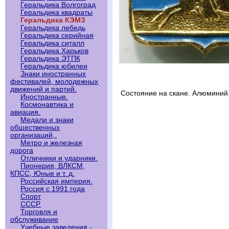
Геральдика Волгоград
Геральдика квадраты
Геральдика КЭМЗ
Геральдика лебедь
Геральдика серийная
Геральдика ситалл
Геральдика Харьков
Геральдика ЭТПК
Геральдика юбилеи
Знаки иностранных
фестивалей, молодежных
движений и партий.
Состояние на скане. Алюминий
Иностранные.
Космонавтика и
авиация.
Медали и знаки
общественных
организаций,.
Метро и железная
дорога
Отличники и ударники.
Пионерия, ВЛКСМ,
КПСС, Юные и т. д.
Российская империя.
Россия с 1991 года
Спорт
СССР.
Торговля и
обслуживание
Учебные заведения -