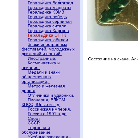
Геральдика Волгоград
Геральдика квадраты
Геральдика КЭМЗ
Геральдика лебедь
Геральдика серийная
Геральдика ситалл
Геральдика Харьков
Геральдика ЭТПК
Геральдика юбилеи
Знаки иностранных
фестивалей, молодежных
движений и партий.
Иностранные.
Состояние на скане. А
Космонавтика и
авиация.
Медали и знаки
общественных
организаций,.
Метро и железная
дорога
Отличники и ударники.
Пионерия, ВЛКСМ,
КПСС, Юные и т. д.
Российская империя.
Россия с 1991 года
Спорт
СССР.
Торговля и
обслуживание
Учебные заведения -