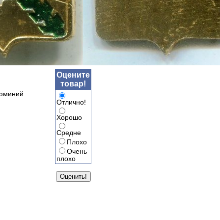
Оцените
товар!
люминий.
Отлично!
Хорошо
Средне
Плохо
Очень
плохо