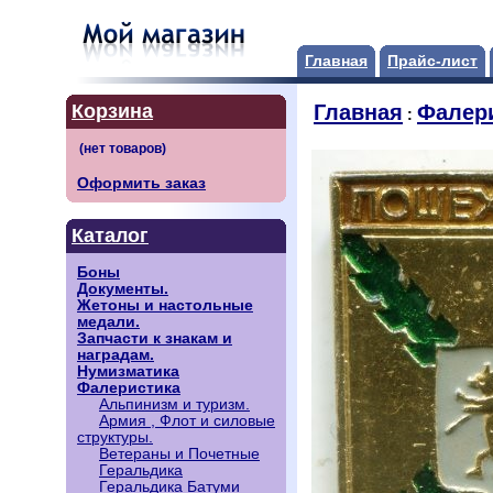
Главная
Прайс-лист
Корзина
Главная
Фалер
:
Оформить заказ
Каталог
Боны
Документы.
Жетоны и настольные
медали.
Запчасти к знакам и
наградам.
Нумизматика
Фалеристика
Альпинизм и туризм.
Армия , Флот и силовые
структуры.
Ветераны и Почетные
Геральдика
Геральдика Батуми