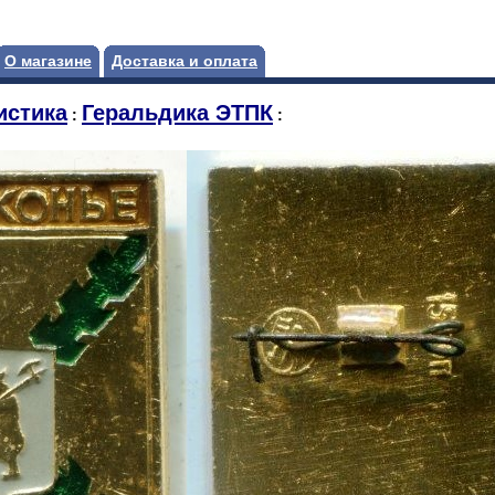
О магазине
Доставка и оплата
истика
Геральдика ЭТПК
:
: