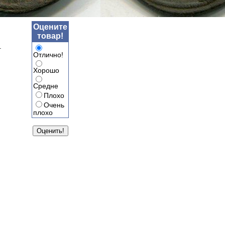
Оцените
товар!
.
Отлично!
Хорошо
Средне
Плохо
Очень
плохо