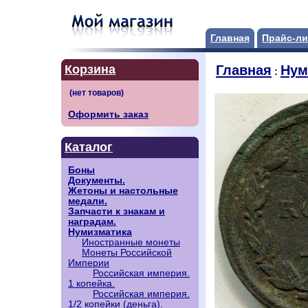
Главная
Прайс-ли
Корзина
Главная
Нум
:
Оформить заказ
Каталог
Боны
Документы.
Жетоны и настольные
медали.
Запчасти к знакам и
наградам.
Нумизматика
Иностранные монеты
Монеты Российской
Империи
Российская империя.
1 копейка.
Российская империя.
1/2 копейки (деньга).