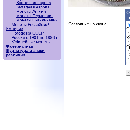
Восточная европа
Западная европа
Монеты Англии
О
Монеты Германии.
Монеты Скандинавии
Состояние на скане.
Монеты Российской
О
Империи
Погодовка СССР
Россия с 1991 по 1993 г.
Х
Юбилейные монеты
Фалеристика
С
Фурнитура и знаки
различия.
п