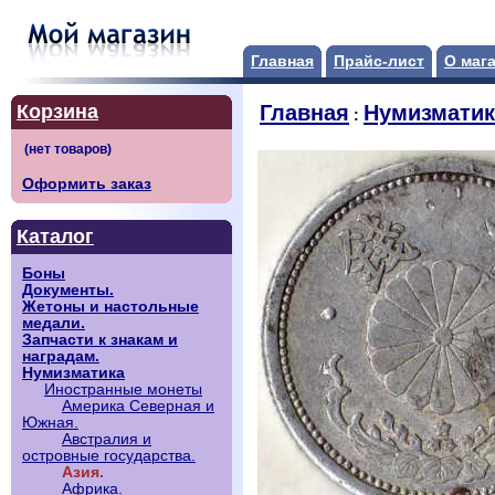
Главная
Прайс-лист
О маг
Корзина
Главная
Нумизматик
:
Оформить заказ
Каталог
Боны
Документы.
Жетоны и настольные
медали.
Запчасти к знакам и
наградам.
Нумизматика
Иностранные монеты
Америка Северная и
Южная.
Австралия и
островные государства.
Азия.
Африка.