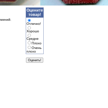
Оцените
товар!
юминий.
Отлично!
Хорошо
Средне
Плохо
Очень
плохо