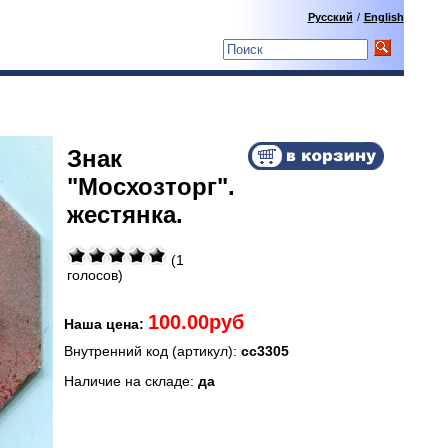
Русский
/
English
Знак
"Мосхозторг".
жестянка.
(1
голосов)
100.00руб
Наша цена:
Внутренний код (артикул):
сс3305
Наличие на складе:
да