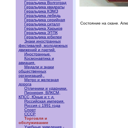
Геральдика Волгоград
Геральдика квадраты
Геральдика КЭМЗ
Геральдика лебедь
Геральдика серийная
Состояние на скане. Ал
Геральдика ситалл
Геральдика Харьков
Геральдика ЭТПК
Геральдика юбилеи
Знаки иностранных
фестивалей, молодежных
движений и партий.
Иностранные.
Космонавтика и
авиация.
Медали и знаки
общественных
организаций,.
Метро и железная
дорога
Отличники и ударники.
Пионерия, ВЛКСМ,
КПСС, Юные и т. д.
Российская империя.
Россия с 1991 года
Спорт
СССР.
Торговля и
обслуживание
Учебные заведения -