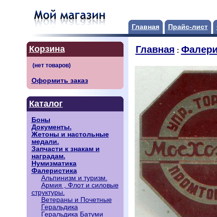
Главная
Прайс-лист
Корзина
Главная
Фалери
:
Оформить заказ
Каталог
Боны
Документы.
Жетоны и настольные
медали.
Запчасти к знакам и
наградам.
Нумизматика
Фалеристика
Альпинизм и туризм.
Армия , Флот и силовые
структуры.
Ветераны и Почетные
Геральдика
Геральдика Батуми