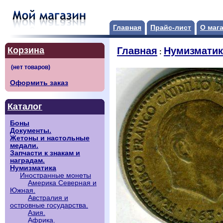
Главная
Прайс-лист
О маг
Корзина
Главная
Нумизматик
:
Оформить заказ
Каталог
Боны
Документы.
Жетоны и настольные
медали.
Запчасти к знакам и
наградам.
Нумизматика
Иностранные монеты
Америка Северная и
Южная.
Австралия и
островные государства.
Азия.
Африка.