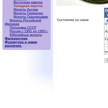
Восточная европа
Западная европа
Монеты Англии
О
Монеты Германии.
Монеты Скандинавии
Состояние на скане.
Монеты Российской
О
Империи
Погодовка СССР
Россия с 1991 по 1993 г.
Х
Юбилейные монеты
Фалеристика
С
Фурнитура и знаки
различия.
п