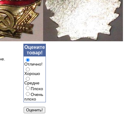
Оцените
товар!
не.
Отлично!
Хорошо
Средне
Плохо
Очень
плохо