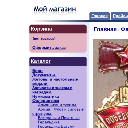
Главная
Прайс-
Корзина
Главная
Фа
:
Оформить заказ
Каталог
Боны
Документы.
Жетоны и настольные
медали.
Запчасти к знакам и
наградам.
Нумизматика
Фалеристика
Альпинизм и туризм.
Армия , Флот и силовые
структуры.
Ветераны и Почетные
Геральдика
Геральдика Батуми