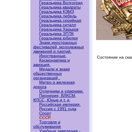
Геральдика Волгоград
Геральдика квадраты
Геральдика КЭМЗ
Геральдика лебедь
Геральдика серийная
Геральдика ситалл
Геральдика Харьков
Геральдика ЭТПК
Геральдика юбилеи
Знаки иностранных
фестивалей, молодежных
движений и партий.
Иностранные.
Состояние на ска
Космонавтика и
авиация.
Медали и знаки
общественных
организаций,.
Метро и железная
дорога
Отличники и ударники.
Пионерия, ВЛКСМ,
КПСС, Юные и т. д.
Российская империя.
Россия с 1991 года
Спорт
СССР.
Торговля и
обслуживание
Учебные заведения -