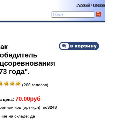
Русский
/
English
ак
обедитель
цсоревнования
73 года".
(266 голосов)
70.00руб
а цена:
ренний код (артикул):
сс3243
чие на складе:
да