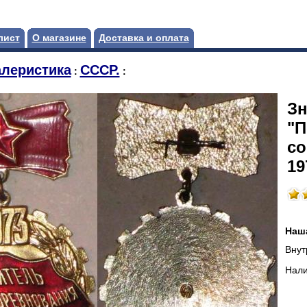
лист
О магазине
Доставка и оплата
леристика
СССР.
:
:
Зн
"П
со
19
Наш
Внут
Нали