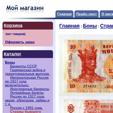
Главная
Прайс-лист
О маг
Корзина
Главная
Боны
Стра
:
:
Оформить заказ
Каталог
Боны
Банкноты СССР
Гражданская война и
территориальные выпуски.
Императорская Россия
до 1917 года
включительно.
Иностранные банкноты
Лотерейные билеты
Россия до 1917 года,
акции, облигации, займы и
т. д.
Россия с 1991 года.
Страны бывшего