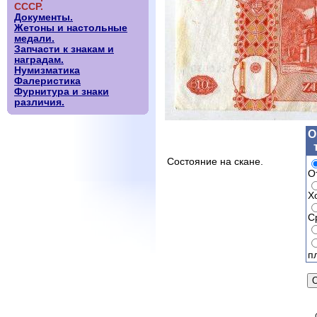
СССР.
Документы.
Жетоны и настольные
медали.
Запчасти к знакам и
наградам.
Нумизматика
Фалеристика
Фурнитура и знаки
различия.
О
Состояние на скане.
О
Х
С
п