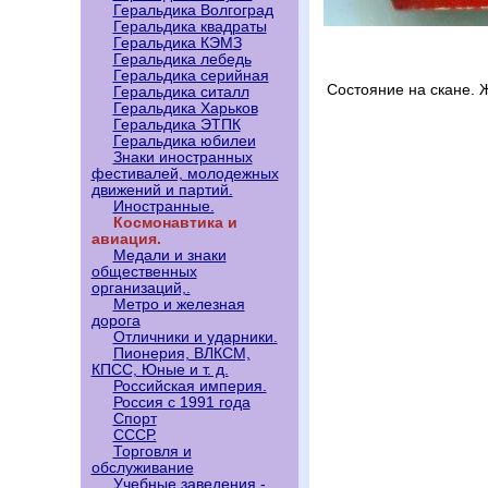
Геральдика Волгоград
Геральдика квадраты
Геральдика КЭМЗ
Геральдика лебедь
Геральдика серийная
Состояние на скане. 
Геральдика ситалл
Геральдика Харьков
Геральдика ЭТПК
Геральдика юбилеи
Знаки иностранных
фестивалей, молодежных
движений и партий.
Иностранные.
Космонавтика и
авиация.
Медали и знаки
общественных
организаций,.
Метро и железная
дорога
Отличники и ударники.
Пионерия, ВЛКСМ,
КПСС, Юные и т. д.
Российская империя.
Россия с 1991 года
Спорт
СССР.
Торговля и
обслуживание
Учебные заведения -