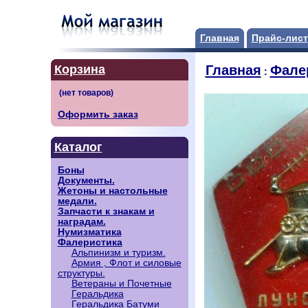
Главная
Прайс-лист
Корзина
Главная
Фале
:
Оформить заказ
Каталог
Боны
Документы.
Жетоны и настольные
медали.
Запчасти к знакам и
наградам.
Нумизматика
Фалеристика
Альпинизм и туризм.
Армия , Флот и силовые
структуры.
Ветераны и Почетные
Геральдика
Геральдика Батуми