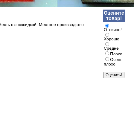
Оцените
товар!
Жесть с эпоксидкой. Местное производство.
Отлично!
Хорошо
Средне
Плохо
Очень
плохо