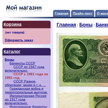
Главная
Прайс-лист
О маг
Корзина
Главная
Боны
Банк
:
:
Оформить заказ
Каталог
Боны
Банкноты СССР
СССР до 1947 года
включительно.
СССР с 1961 года по
1991 год.
СССР. Разное,
облигации, акции и т. д. ...
Гражданская война и
территориальные выпуски.
Императорская Россия
до 1917 года
включительно.
Иностранные банкноты