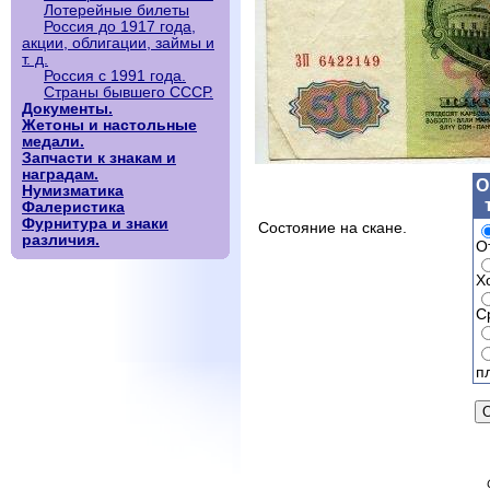
Лотерейные билеты
Россия до 1917 года,
акции, облигации, займы и
т. д.
Россия с 1991 года.
Страны бывшего СССР.
Документы.
Жетоны и настольные
медали.
Запчасти к знакам и
наградам.
О
Нумизматика
Фалеристика
Фурнитура и знаки
Состояние на скане.
различия.
О
Х
С
п