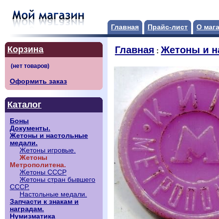
Главная
Прайс-лист
О маг
Корзина
Главная
Жетоны и н
:
Оформить заказ
Каталог
Боны
Документы.
Жетоны и настольные
медали.
Жетоны игровые.
Жетоны
Метрополитена.
Жетоны СССР
Жетоны стран бывшего
СССР.
Настольные медали.
Запчасти к знакам и
наградам.
Нумизматика