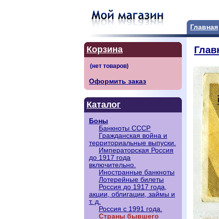
Главная
Корзина
Глав
Оформить заказ
Каталог
Боны
Банкноты СССР
Гражданская война и
территориальные выпуски.
Императорская Россия
до 1917 года
включительно.
Иностранные банкноты
Лотерейные билеты
Россия до 1917 года,
акции, облигации, займы и
т. д.
Россия с 1991 года.
Страны бывшего