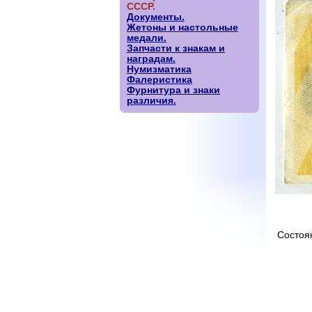
СССР.
Документы.
Жетоны и настольные
медали.
Запчасти к знакам и
наградам.
Нумизматика
Фалеристика
Фурнитура и знаки
различия.
Состоя