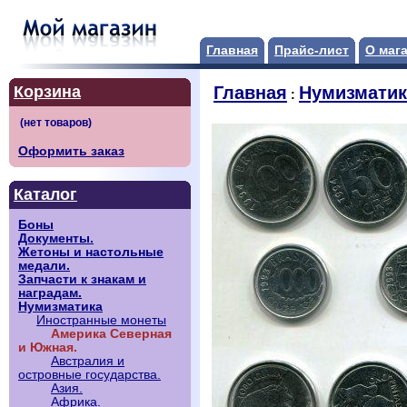
Главная
Прайс-лист
О маг
Корзина
Главная
Нумизматик
:
Оформить заказ
Каталог
Боны
Документы.
Жетоны и настольные
медали.
Запчасти к знакам и
наградам.
Нумизматика
Иностранные монеты
Америка Северная
и Южная.
Австралия и
островные государства.
Азия.
Африка.