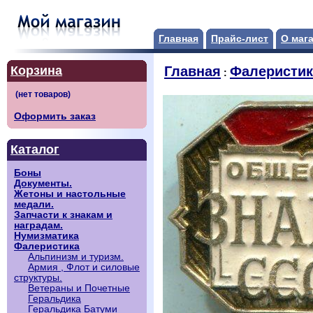
Главная
Прайс-лист
О маг
Корзина
Главная
Фалеристик
:
Оформить заказ
Каталог
Боны
Документы.
Жетоны и настольные
медали.
Запчасти к знакам и
наградам.
Нумизматика
Фалеристика
Альпинизм и туризм.
Армия , Флот и силовые
структуры.
Ветераны и Почетные
Геральдика
Геральдика Батуми