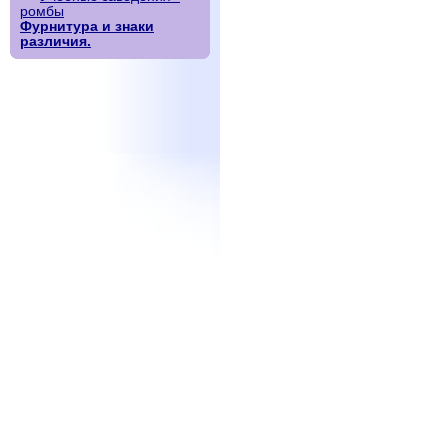
ромбы
Фурнитура и знаки
различия.