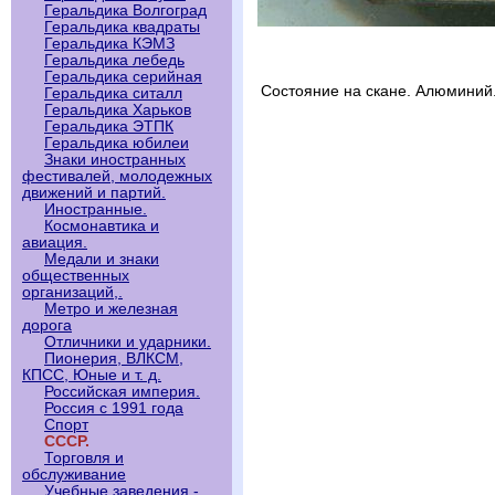
Геральдика Волгоград
Геральдика квадраты
Геральдика КЭМЗ
Геральдика лебедь
Геральдика серийная
Состояние на скане. Алюминий
Геральдика ситалл
Геральдика Харьков
Геральдика ЭТПК
Геральдика юбилеи
Знаки иностранных
фестивалей, молодежных
движений и партий.
Иностранные.
Космонавтика и
авиация.
Медали и знаки
общественных
организаций,.
Метро и железная
дорога
Отличники и ударники.
Пионерия, ВЛКСМ,
КПСС, Юные и т. д.
Российская империя.
Россия с 1991 года
Спорт
СССР.
Торговля и
обслуживание
Учебные заведения -