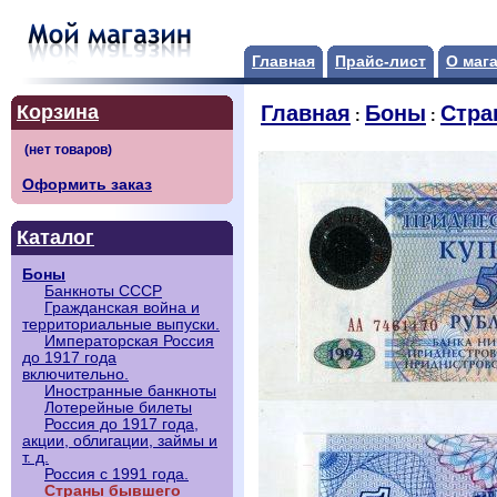
Главная
Прайс-лист
О маг
Корзина
Главная
Боны
Стра
:
:
Оформить заказ
Каталог
Боны
Банкноты СССР
Гражданская война и
территориальные выпуски.
Императорская Россия
до 1917 года
включительно.
Иностранные банкноты
Лотерейные билеты
Россия до 1917 года,
акции, облигации, займы и
т. д.
Россия с 1991 года.
Страны бывшего