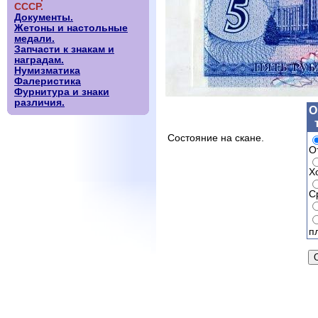
СССР.
Документы.
Жетоны и настольные
медали.
Запчасти к знакам и
наградам.
Нумизматика
Фалеристика
Фурнитура и знаки
различия.
О
Состояние на скане.
О
Х
С
п