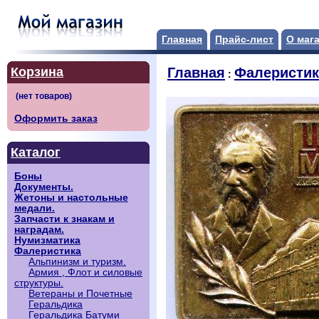
Главная
Прайс-лист
О маг
Корзина
Главная
Фалеристик
:
Оформить заказ
Каталог
Боны
Документы.
Жетоны и настольные
медали.
Запчасти к знакам и
наградам.
Нумизматика
Фалеристика
Альпинизм и туризм.
Армия , Флот и силовые
структуры.
Ветераны и Почетные
Геральдика
Геральдика Батуми