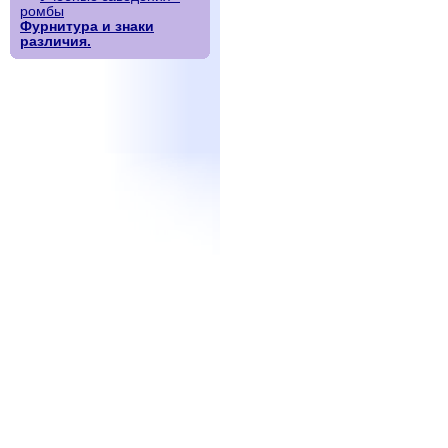
ромбы
Фурнитура и знаки
различия.