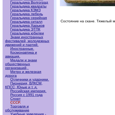
Геральдика Волгоград
Геральдика квадраты
Геральдика КЭМЗ
Геральдика лебедь
Геральдика серийная
Состояние на скане. Тяжелый 
Геральдика ситалл
Геральдика Харьков
Геральдика ЭТПК
Геральдика юбилеи
Знаки иностранных
фестивалей, молодежных
движений и партий.
Иностранные.
Космонавтика и
авиация.
Медали и знаки
общественных
организаций,.
Метро и железная
дорога
Отличники и ударники.
Пионерия, ВЛКСМ,
КПСС, Юные и т. д.
Российская империя.
Россия с 1991 года
Спорт
СССР.
Торговля и
обслуживание
Учебные заведения -