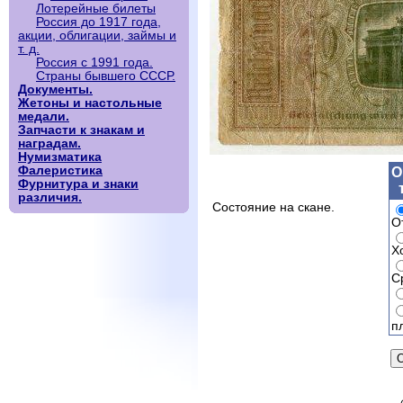
Лотерейные билеты
Россия до 1917 года,
акции, облигации, займы и
т. д.
Россия с 1991 года.
Страны бывшего СССР.
Документы.
Жетоны и настольные
медали.
Запчасти к знакам и
наградам.
Нумизматика
Фалеристика
О
Фурнитура и знаки
различия.
Состояние на скане.
О
Х
С
п