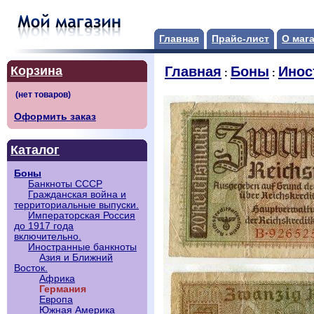
Главная
Прайс-лист
О маг
Корзина
Главная
Боны
Инос
:
:
Оформить заказ
Каталог
Боны
Банкноты СССР
Гражданская война и
территориальные выпуски.
Императорская Россия
до 1917 года
включительно.
Иностранные банкноты
Азия и Ближний
Восток.
Африка
Германия
Европа
Южная Америка