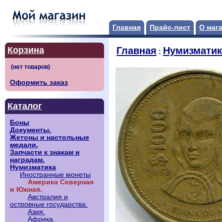
Главная
Прайс-лист
О маг
Корзина
Главная
Нумизматик
:
Оформить заказ
Каталог
Боны
Документы.
Жетоны и настольные
медали.
Запчасти к знакам и
наградам.
Нумизматика
Иностранные монеты
Америка Северная
и Южная.
Австралия и
островные государства.
Азия.
Африка.