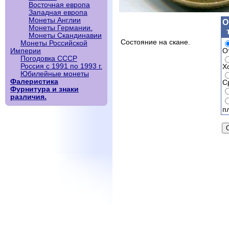
Восточная европа
Западная европа
Монеты Англии
О
Монеты Германии.
Монеты Скандинавии
Состояние на скане.
Монеты Российской
О
Империи
Погодовка СССР
Россия с 1991 по 1993 г.
Х
Юбилейные монеты
Фалеристика
С
Фурнитура и знаки
различия.
п