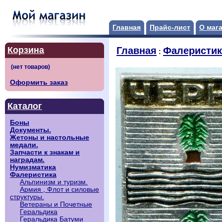
Главная
Прайс-лист
О маг
Корзина
Главная
Фалеристик
:
Оформить заказ
Каталог
Боны
Документы.
Жетоны и настольные
медали.
Запчасти к знакам и
наградам.
Нумизматика
Фалеристика
Альпинизм и туризм.
Армия , Флот и силовые
структуры.
Ветераны и Почетные
Геральдика
Геральдика Батуми