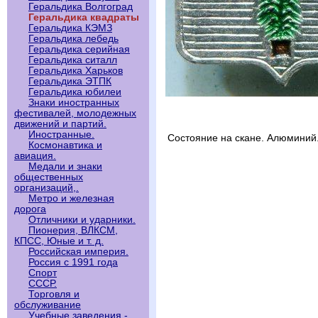
Геральдика Волгоград
Геральдика квадраты
Геральдика КЭМЗ
Геральдика лебедь
Геральдика серийная
Геральдика ситалл
Геральдика Харьков
Геральдика ЭТПК
Геральдика юбилеи
Знаки иностранных
фестивалей, молодежных
движений и партий.
Иностранные.
Состояние на скане. Алюминий
Космонавтика и
авиация.
Медали и знаки
общественных
организаций,.
Метро и железная
дорога
Отличники и ударники.
Пионерия, ВЛКСМ,
КПСС, Юные и т. д.
Российская империя.
Россия с 1991 года
Спорт
СССР.
Торговля и
обслуживание
Учебные заведения -