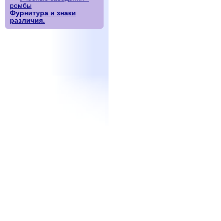
ромбы
Фурнитура и знаки
различия.