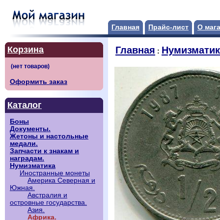
Главная
Прайс-лист
О маг
Корзина
Главная
Нумизматик
:
Оформить заказ
Каталог
Боны
Документы.
Жетоны и настольные
медали.
Запчасти к знакам и
наградам.
Нумизматика
Иностранные монеты
Америка Северная и
Южная.
Австралия и
островные государства.
Азия.
Африка.