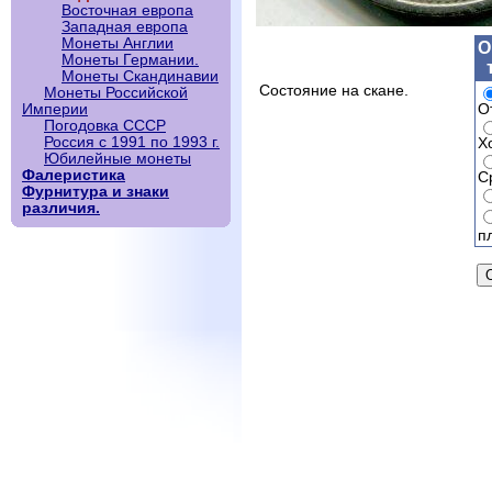
Восточная европа
Западная европа
Монеты Англии
О
Монеты Германии.
Монеты Скандинавии
Состояние на скане.
Монеты Российской
О
Империи
Погодовка СССР
Россия с 1991 по 1993 г.
Х
Юбилейные монеты
Фалеристика
С
Фурнитура и знаки
различия.
п