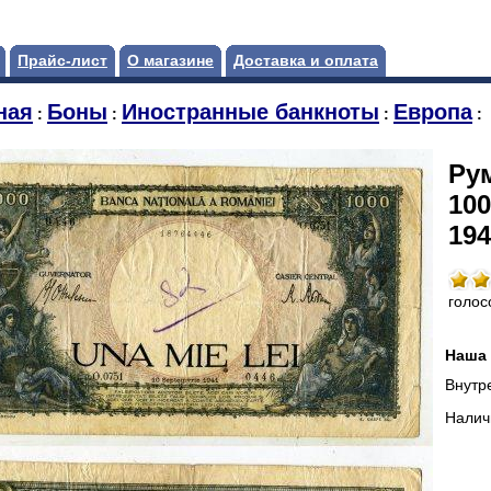
Прайс-лист
О магазине
Доставка и оплата
ная
Боны
Иностранные банкноты
Европа
:
:
:
:
Ру
100
194
голос
Наша 
Внутр
Налич