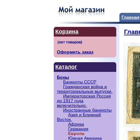
Главная
Корзина
Глав
Оформить заказ
Каталог
Боны
Банкноты СССР
Гражданская война и
территориальные выпуски.
Императорская Россия
до 1917 года
включительно.
Иностранные банкноты
Азия и Ближний
Восток.
Африка
Германия
Европа
Южная Америка