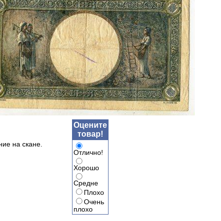
Оцените
товар!
ние на скане.
Отлично!
Хорошо
Средне
Плохо
Очень
плохо