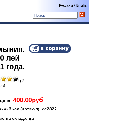
Русский
/
English
мыния.
0 лей
1 года.
(7
ов)
400.00руб
цена:
енний код (артикул):
сс2822
ие на складе:
да