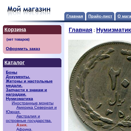
Главная
Прайс-лист
О маг
Корзина
Главная
Нумизматик
:
Оформить заказ
Каталог
Боны
Документы.
Жетоны и настольные
медали.
Запчасти к знакам и
наградам.
Нумизматика
Иностранные монеты
Америка Северная и
Южная.
Австралия и
островные государства.
Азия.
Африка.