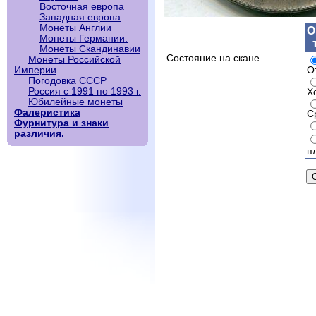
Восточная европа
Западная европа
Монеты Англии
О
Монеты Германии.
Монеты Скандинавии
Состояние на скане.
Монеты Российской
О
Империи
Погодовка СССР
Россия с 1991 по 1993 г.
Х
Юбилейные монеты
Фалеристика
С
Фурнитура и знаки
различия.
п