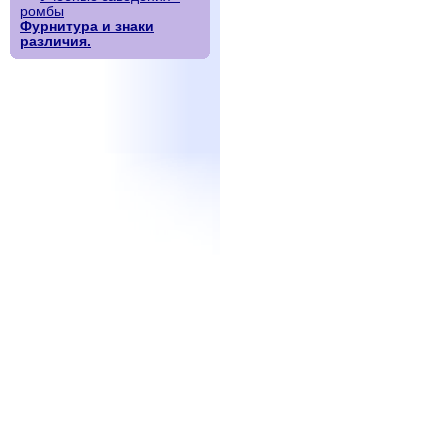
ромбы
Фурнитура и знаки
различия.