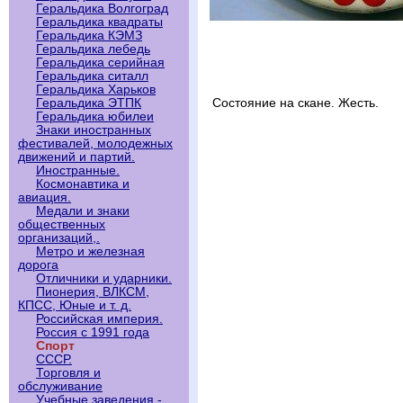
Геральдика Волгоград
Геральдика квадраты
Геральдика КЭМЗ
Геральдика лебедь
Геральдика серийная
Геральдика ситалл
Геральдика Харьков
Геральдика ЭТПК
Состояние на скане. Жесть.
Геральдика юбилеи
Знаки иностранных
фестивалей, молодежных
движений и партий.
Иностранные.
Космонавтика и
авиация.
Медали и знаки
общественных
организаций,.
Метро и железная
дорога
Отличники и ударники.
Пионерия, ВЛКСМ,
КПСС, Юные и т. д.
Российская империя.
Россия с 1991 года
Спорт
СССР.
Торговля и
обслуживание
Учебные заведения -