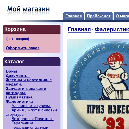
Главная
Прайс-лист
О маг
Корзина
Главная
Фалеристик
:
Оформить заказ
Каталог
Боны
Документы.
Жетоны и настольные
медали.
Запчасти к знакам и
наградам.
Нумизматика
Фалеристика
Альпинизм и туризм.
Армия , Флот и силовые
структуры.
Ветераны и Почетные
Геральдика
Геральдика Батуми