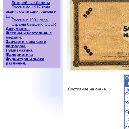
Лотерейные билеты
Россия до 1917 года,
акции, облигации, займы и
т. д.
Россия с 1991 года.
Страны бывшего СССР.
Документы.
Жетоны и настольные
медали.
Запчасти к знакам и
наградам.
Нумизматика
Фалеристика
Фурнитура и знаки
различия.
О
Состояние на скане.
О
Х
С
п