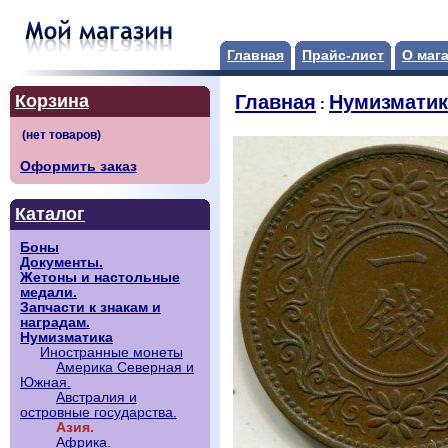
Главная
Прайс-лист
О маг
Корзина
Главная
Нумизматик
:
Оформить заказ
Каталог
Боны
Документы.
Жетоны и настольные
медали.
Запчасти к знакам и
наградам.
Нумизматика
Иностранные монеты
Америка Северная и
Южная.
Австралия и
островные государства.
Азия.
Африка.