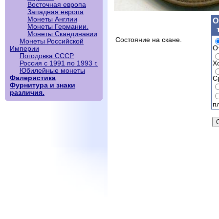
Восточная европа
Западная европа
Монеты Англии
О
Монеты Германии.
Монеты Скандинавии
Состояние на скане.
Монеты Российской
О
Империи
Погодовка СССР
Х
Россия с 1991 по 1993 г.
Юбилейные монеты
Фалеристика
С
Фурнитура и знаки
различия.
п