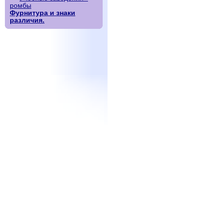
ромбы
Фурнитура и знаки
различия.