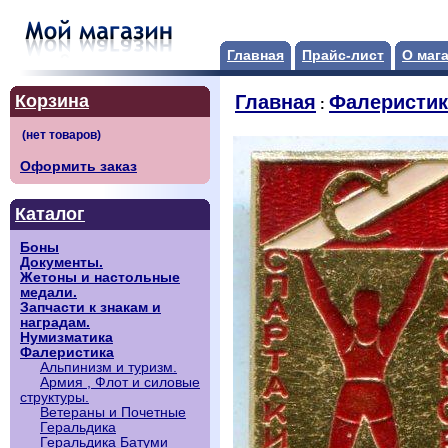
Главная
Прайс-лист
О маг
Корзина
Главная
Фалеристик
:
Оформить заказ
Каталог
Боны
Документы.
Жетоны и настольные
медали.
Запчасти к знакам и
наградам.
Нумизматика
Фалеристика
Альпинизм и туризм.
Армия , Флот и силовые
структуры.
Ветераны и Почетные
Геральдика
Геральдика Батуми