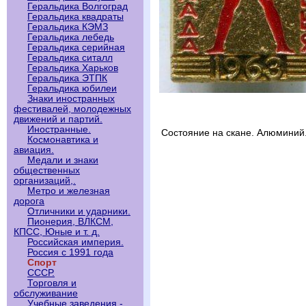
Геральдика Волгоград
Геральдика квадраты
Геральдика КЭМЗ
Геральдика лебедь
Геральдика серийная
Геральдика ситалл
Геральдика Харьков
Геральдика ЭТПК
Геральдика юбилеи
Знаки иностранных
фестивалей, молодежных
движений и партий.
Иностранные.
Состояние на скане. Алюминий
Космонавтика и
авиация.
Медали и знаки
общественных
организаций,.
Метро и железная
дорога
Отличники и ударники.
Пионерия, ВЛКСМ,
КПСС, Юные и т. д.
Российская империя.
Россия с 1991 года
Спорт
СССР.
Торговля и
обслуживание
Учебные заведения -