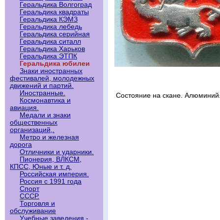
Геральдика Волгоград
Геральдика квадраты
Геральдика КЭМЗ
Геральдика лебедь
Геральдика серийная
Геральдика ситалл
Геральдика Харьков
Геральдика ЭТПК
Геральдика юбилеи
Знаки иностранных
фестивалей, молодежных
движений и партий.
Иностранные.
Состояние на скане. Алюминий
Космонавтика и
авиация.
Медали и знаки
общественных
организаций,.
Метро и железная
дорога
Отличники и ударники.
Пионерия, ВЛКСМ,
КПСС, Юные и т. д.
Российская империя.
Россия с 1991 года
Спорт
СССР.
Торговля и
обслуживание
Учебные заведения -