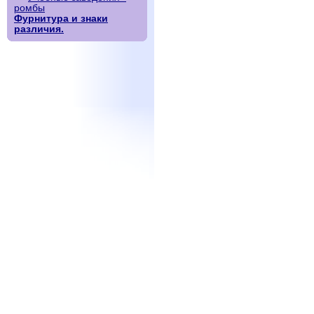
ромбы
Фурнитура и знаки
различия.