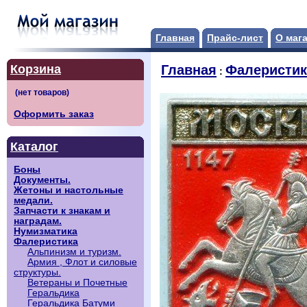
Главная
Прайс-лист
О маг
Корзина
Главная
Фалеристик
:
Оформить заказ
Каталог
Боны
Документы.
Жетоны и настольные
медали.
Запчасти к знакам и
наградам.
Нумизматика
Фалеристика
Альпинизм и туризм.
Армия , Флот и силовые
структуры.
Ветераны и Почетные
Геральдика
Геральдика Батуми