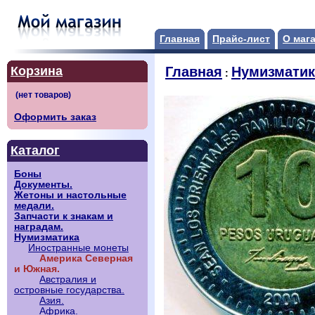
Главная
Прайс-лист
О маг
Корзина
Главная
Нумизматик
:
Оформить заказ
Каталог
Боны
Документы.
Жетоны и настольные
медали.
Запчасти к знакам и
наградам.
Нумизматика
Иностранные монеты
Америка Северная
и Южная.
Австралия и
островные государства.
Азия.
Африка.