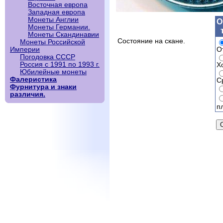
Восточная европа
Западная европа
Монеты Англии
О
Монеты Германии.
Монеты Скандинавии
Состояние на скане.
Монеты Российской
О
Империи
Погодовка СССР
Россия с 1991 по 1993 г.
Х
Юбилейные монеты
Фалеристика
С
Фурнитура и знаки
различия.
п