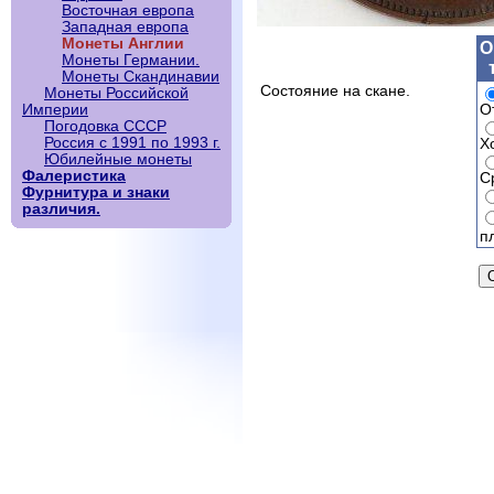
Восточная европа
Западная европа
Монеты Англии
О
Монеты Германии.
Монеты Скандинавии
Состояние на скане.
Монеты Российской
О
Империи
Погодовка СССР
Россия с 1991 по 1993 г.
Х
Юбилейные монеты
Фалеристика
С
Фурнитура и знаки
различия.
п