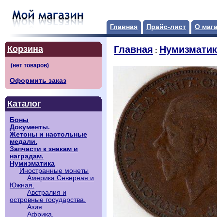
Главная
Прайс-лист
О маг
Корзина
Главная
Нумизматик
:
Оформить заказ
Каталог
Боны
Документы.
Жетоны и настольные
медали.
Запчасти к знакам и
наградам.
Нумизматика
Иностранные монеты
Америка Северная и
Южная.
Австралия и
островные государства.
Азия.
Африка.