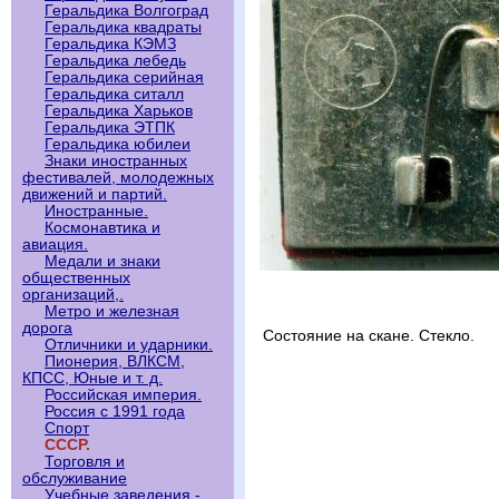
Геральдика Волгоград
Геральдика квадраты
Геральдика КЭМЗ
Геральдика лебедь
Геральдика серийная
Геральдика ситалл
Геральдика Харьков
Геральдика ЭТПК
Геральдика юбилеи
Знаки иностранных
фестивалей, молодежных
движений и партий.
Иностранные.
Космонавтика и
авиация.
Медали и знаки
общественных
организаций,.
Метро и железная
дорога
Состояние на скане. Стекло.
Отличники и ударники.
Пионерия, ВЛКСМ,
КПСС, Юные и т. д.
Российская империя.
Россия с 1991 года
Спорт
СССР.
Торговля и
обслуживание
Учебные заведения -