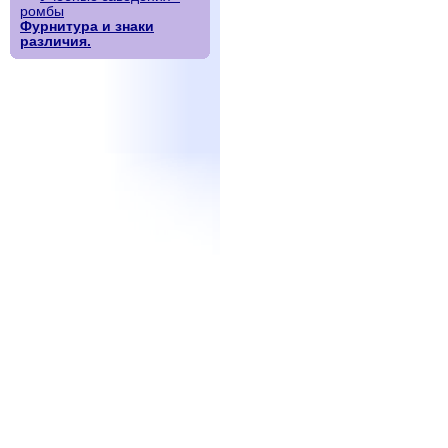
ромбы
Фурнитура и знаки
различия.