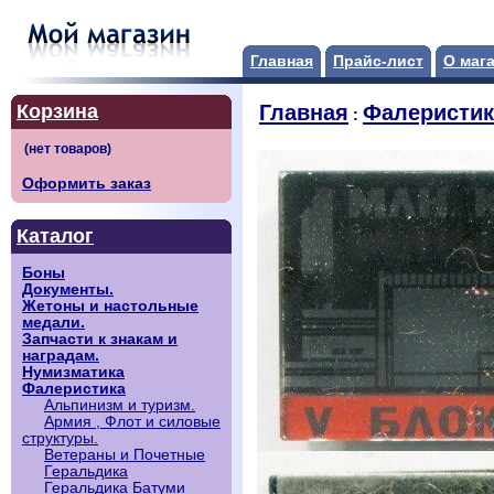
Главная
Прайс-лист
О маг
Корзина
Главная
Фалеристик
:
Оформить заказ
Каталог
Боны
Документы.
Жетоны и настольные
медали.
Запчасти к знакам и
наградам.
Нумизматика
Фалеристика
Альпинизм и туризм.
Армия , Флот и силовые
структуры.
Ветераны и Почетные
Геральдика
Геральдика Батуми