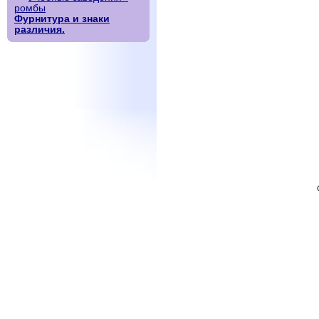
ромбы
Фурнитура и знаки
различия.