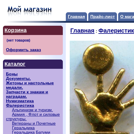
Главная
Прайс-лист
О маг
Корзина
Главная
Фалеристик
:
Оформить заказ
Каталог
Боны
Документы.
Жетоны и настольные
медали.
Запчасти к знакам и
наградам.
Нумизматика
Фалеристика
Альпинизм и туризм.
Армия , Флот и силовые
структуры.
Ветераны и Почетные
Геральдика
Геральдика Батуми