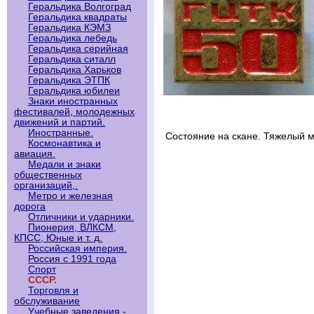
Геральдика Волгоград
Геральдика квадраты
Геральдика КЭМЗ
Геральдика лебедь
Геральдика серийная
Геральдика ситалл
Геральдика Харьков
Геральдика ЭТПК
Геральдика юбилеи
Знаки иностранных
фестивалей, молодежных
движений и партий.
Иностранные.
Состояние на скане. Тяжелый м
Космонавтика и
авиация.
Медали и знаки
общественных
организаций,.
Метро и железная
дорога
Отличники и ударники.
Пионерия, ВЛКСМ,
КПСС, Юные и т. д.
Российская империя.
Россия с 1991 года
Спорт
СССР.
Торговля и
обслуживание
Учебные заведения -