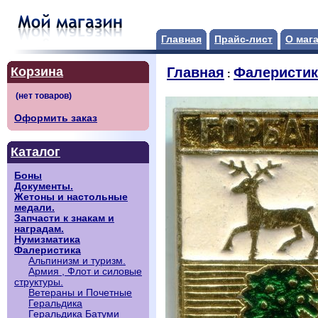
Главная
Прайс-лист
О маг
Корзина
Главная
Фалеристик
:
Оформить заказ
Каталог
Боны
Документы.
Жетоны и настольные
медали.
Запчасти к знакам и
наградам.
Нумизматика
Фалеристика
Альпинизм и туризм.
Армия , Флот и силовые
структуры.
Ветераны и Почетные
Геральдика
Геральдика Батуми