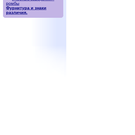
ромбы
Фурнитура и знаки
различия.