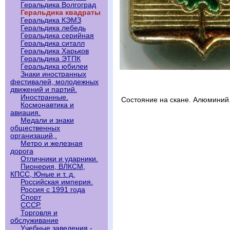
Геральдика Волгоград
Геральдика квадраты
Геральдика КЭМЗ
Геральдика лебедь
Геральдика серийная
Геральдика ситалл
Геральдика Харьков
Геральдика ЭТПК
Геральдика юбилеи
Знаки иностранных
фестивалей, молодежных
движений и партий.
Иностранные.
Состояние на скане. Алюминий
Космонавтика и
авиация.
Медали и знаки
общественных
организаций,.
Метро и железная
дорога
Отличники и ударники.
Пионерия, ВЛКСМ,
КПСС, Юные и т. д.
Российская империя.
Россия с 1991 года
Спорт
СССР.
Торговля и
обслуживание
Учебные заведения -