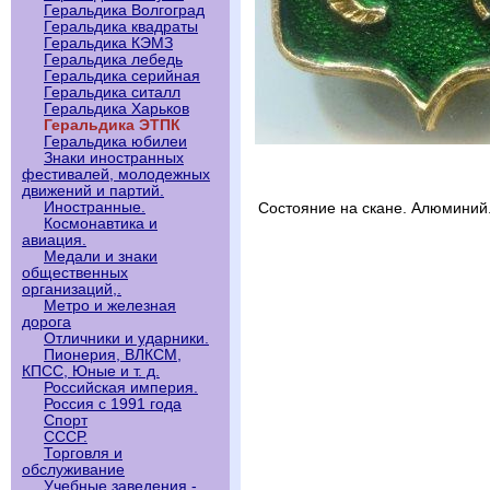
Геральдика Волгоград
Геральдика квадраты
Геральдика КЭМЗ
Геральдика лебедь
Геральдика серийная
Геральдика ситалл
Геральдика Харьков
Геральдика ЭТПК
Геральдика юбилеи
Знаки иностранных
фестивалей, молодежных
движений и партий.
Иностранные.
Состояние на скане. Алюминий
Космонавтика и
авиация.
Медали и знаки
общественных
организаций,.
Метро и железная
дорога
Отличники и ударники.
Пионерия, ВЛКСМ,
КПСС, Юные и т. д.
Российская империя.
Россия с 1991 года
Спорт
СССР.
Торговля и
обслуживание
Учебные заведения -