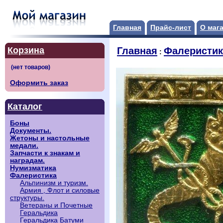
Главная
Прайс-лист
О маг
Корзина
Главная
Фалеристик
:
Оформить заказ
Каталог
Боны
Документы.
Жетоны и настольные
медали.
Запчасти к знакам и
наградам.
Нумизматика
Фалеристика
Альпинизм и туризм.
Армия , Флот и силовые
структуры.
Ветераны и Почетные
Геральдика
Геральдика Батуми