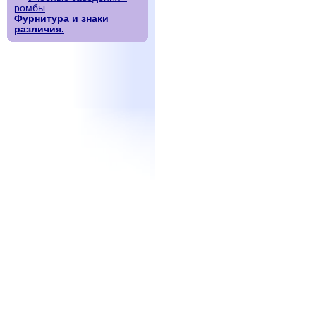
ромбы
Фурнитура и знаки
различия.