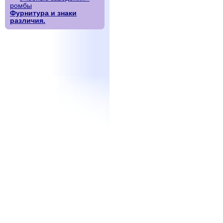
ромбы
Фурнитура и знаки
различия.