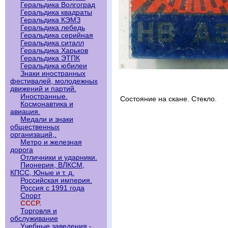
Геральдика Волгоград
Геральдика квадраты
Геральдика КЭМЗ
Геральдика лебедь
Геральдика серийная
Геральдика ситалл
Геральдика Харьков
Геральдика ЭТПК
Геральдика юбилеи
Знаки иностранных
фестивалей, молодежных
движений и партий.
Иностранные.
Состояние на скане. Стекло.
Космонавтика и
авиация.
Медали и знаки
общественных
организаций,.
Метро и железная
дорога
Отличники и ударники.
Пионерия, ВЛКСМ,
КПСС, Юные и т. д.
Российская империя.
Россия с 1991 года
Спорт
СССР.
Торговля и
обслуживание
Учебные заведения -