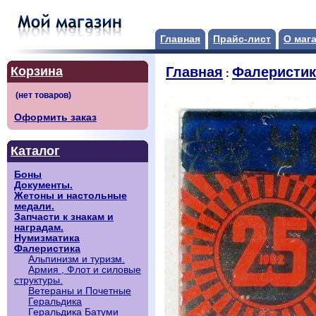
Главная
Прайс-лист
О маг
Корзина
Главная
Фалеристик
:
Оформить заказ
Каталог
Боны
Документы.
Жетоны и настольные
медали.
Запчасти к знакам и
наградам.
Нумизматика
Фалеристика
Альпинизм и туризм.
Армия , Флот и силовые
структуры.
Ветераны и Почетные
Геральдика
Геральдика Батуми