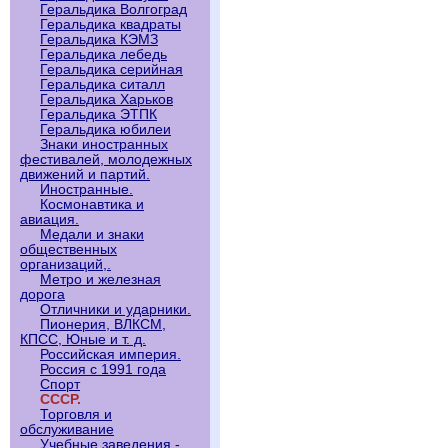
Геральдика Волгоград
Геральдика квадраты
Геральдика КЭМЗ
Геральдика лебедь
Геральдика серийная
Геральдика ситалл
Геральдика Харьков
Геральдика ЭТПК
Геральдика юбилеи
Знаки иностранных
фестивалей, молодежных
движений и партий.
Иностранные.
Космонавтика и
авиация.
Медали и знаки
общественных
организаций,.
Метро и железная
дорога
Отличники и ударники.
Пионерия, ВЛКСМ,
КПСС, Юные и т. д.
Российская империя.
Россия с 1991 года
Спорт
СССР.
Торговля и
обслуживание
Учебные заведения -