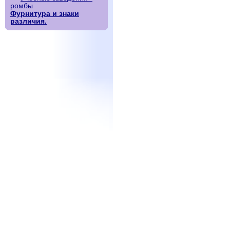
ромбы
Фурнитура и знаки
различия.