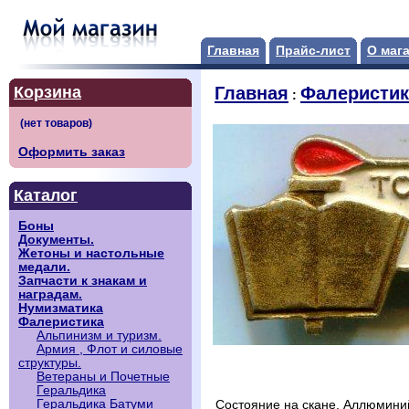
Главная
Прайс-лист
О маг
Корзина
Главная
Фалеристик
:
Оформить заказ
Каталог
Боны
Документы.
Жетоны и настольные
медали.
Запчасти к знакам и
наградам.
Нумизматика
Фалеристика
Альпинизм и туризм.
Армия , Флот и силовые
структуры.
Ветераны и Почетные
Геральдика
Геральдика Батуми
Состояние на скане. Аллюмини