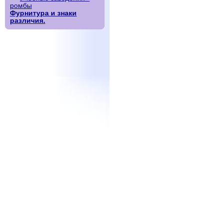
ромбы
Фурнитура и знаки
различия.