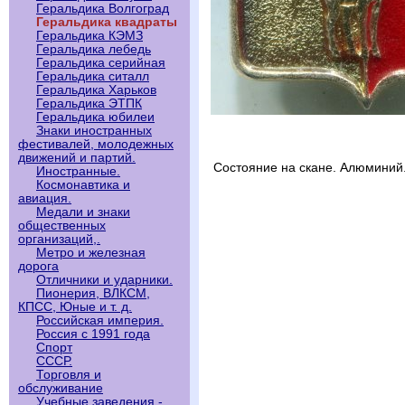
Геральдика Волгоград
Геральдика квадраты
Геральдика КЭМЗ
Геральдика лебедь
Геральдика серийная
Геральдика ситалл
Геральдика Харьков
Геральдика ЭТПК
Геральдика юбилеи
Знаки иностранных
фестивалей, молодежных
движений и партий.
Состояние на скане. Алюминий
Иностранные.
Космонавтика и
авиация.
Медали и знаки
общественных
организаций,.
Метро и железная
дорога
Отличники и ударники.
Пионерия, ВЛКСМ,
КПСС, Юные и т. д.
Российская империя.
Россия с 1991 года
Спорт
СССР.
Торговля и
обслуживание
Учебные заведения -