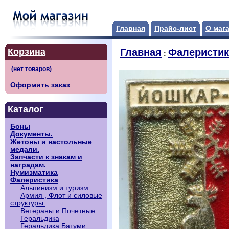
Главная
Прайс-лист
О маг
Корзина
Главная
Фалеристик
:
Оформить заказ
Каталог
Боны
Документы.
Жетоны и настольные
медали.
Запчасти к знакам и
наградам.
Нумизматика
Фалеристика
Альпинизм и туризм.
Армия , Флот и силовые
структуры.
Ветераны и Почетные
Геральдика
Геральдика Батуми