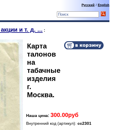
Русский
/
English
кции и т. д. ...
:
Карта
талонов
на
табачные
изделия
г.
Москва.
300.00руб
Наша цена:
Внутренний код (артикул):
сс2301