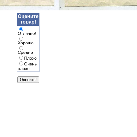
Оцените
товар!
Отлично!
Хорошо
Средне
Плохо
Очень
плохо