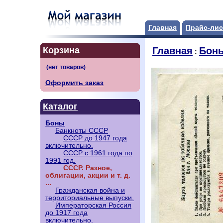
Главная
Прайс-лис
Корзина
Главная
Бон
:
Оформить заказ
Каталог
Боны
Банкноты СССР
СССР до 1947 года
включительно.
СССР с 1961 года по
1991 год.
СССР. Разное,
облигации, акции и т. д.
...
Гражданская война и
территориальные выпуски.
Императорская Россия
до 1917 года
включительно.