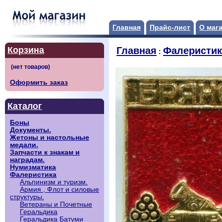
Главная
Прайс-лист
О маг
Корзина
Главная
Фалеристик
:
Оформить заказ
Каталог
Боны
Документы.
Жетоны и настольные
медали.
Запчасти к знакам и
наградам.
Нумизматика
Фалеристика
Альпинизм и туризм.
Армия , Флот и силовые
структуры.
Ветераны и Почетные
Геральдика
Геральдика Батуми