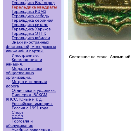
Геральдика Волгоград
Геральдика квадраты
Геральдика КЭМЗ
Геральдика лебедь
Геральдика серийная
Геральдика ситалл
Геральдика Харьков
Геральдика ЭТПК
Геральдика юбилеи
Знаки иностранных
фестивалей, молодежных
движений и партий.
Иностранные.
Состояние на скане. Алюминий
Космонавтика и
авиация.
Медали и знаки
общественных
организаций,.
Метро и железная
дорога
Отличники и ударники.
Пионерия, ВЛКСМ,
КПСС, Юные и т. д.
Российская империя.
Россия с 1991 года
Спорт
СССР.
Торговля и
обслуживание
Учебные заведения -