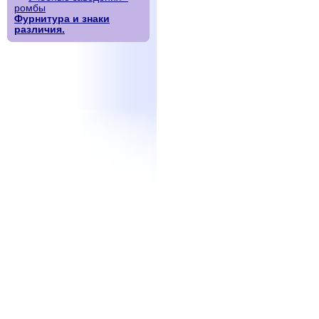
ромбы
Фурнитура и знаки
различия.