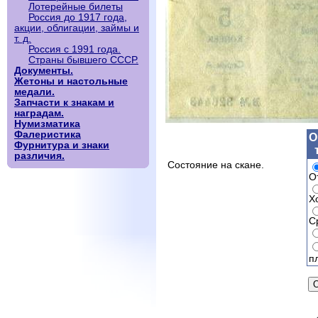
Лотерейные билеты
Россия до 1917 года,
акции, облигации, займы и
т. д.
Россия с 1991 года.
Страны бывшего СССР.
Документы.
Жетоны и настольные
медали.
Запчасти к знакам и
наградам.
Нумизматика
Фалеристика
О
Фурнитура и знаки
различия.
Состояние на скане.
О
Х
С
п