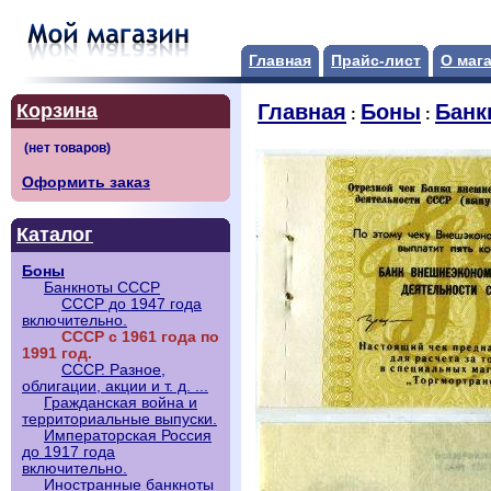
Главная
Прайс-лист
О маг
Корзина
Главная
Боны
Банк
:
:
Оформить заказ
Каталог
Боны
Банкноты СССР
СССР до 1947 года
включительно.
СССР с 1961 года по
1991 год.
СССР. Разное,
облигации, акции и т. д. ...
Гражданская война и
территориальные выпуски.
Императорская Россия
до 1917 года
включительно.
Иностранные банкноты