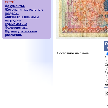
СССР.
Документы.
Жетоны и настольные
медали.
Запчасти к знакам и
наградам.
Нумизматика
Фалеристика
Фурнитура и знаки
различия.
О
Состояние на скане.
О
Х
С
п