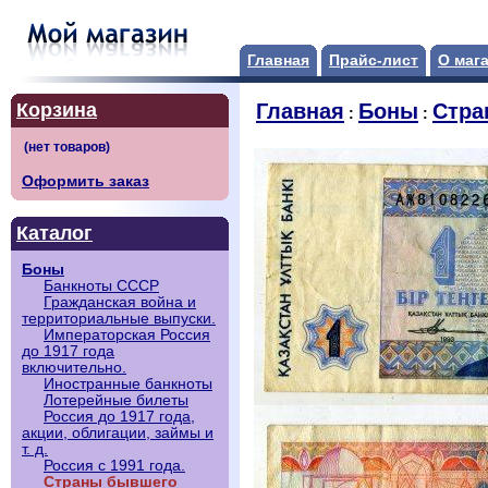
Главная
Прайс-лист
О маг
Корзина
Главная
Боны
Стра
:
:
Оформить заказ
Каталог
Боны
Банкноты СССР
Гражданская война и
территориальные выпуски.
Императорская Россия
до 1917 года
включительно.
Иностранные банкноты
Лотерейные билеты
Россия до 1917 года,
акции, облигации, займы и
т. д.
Россия с 1991 года.
Страны бывшего