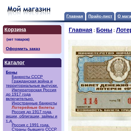
Главная
Прайс-лист
О маг
Корзина
Главная
Боны
Лоте
:
:
Оформить заказ
Каталог
Боны
Банкноты СССР
Гражданская война и
территориальные выпуски.
Императорская Россия
до 1917 года
включительно.
Иностранные банкноты
Лотерейные билеты
Россия до 1917 года,
акции, облигации, займы и
т. д.
Россия с 1991 года.
Страны бывшего СССР.