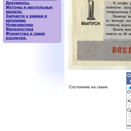
Документы.
Жетоны и настольные
медали.
Запчасти к знакам и
наградам.
Нумизматика
Фалеристика
Фурнитура и знаки
различия.
О
Состояние на скане.
О
Х
С
п