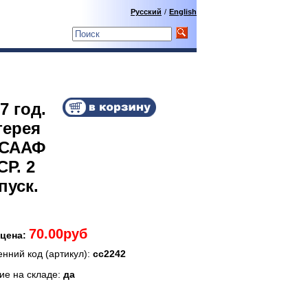
Русский
/
English
7 год.
терея
СААФ
Р. 2
пуск.
70.00руб
цена:
енний код (артикул):
сс2242
ие на складе:
да