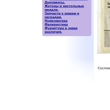
Документы.
Жетоны и настольные
медали.
Запчасти к знакам и
наградам.
Нумизматика
Фалеристика
Фурнитура и знаки
различия.
Состоя