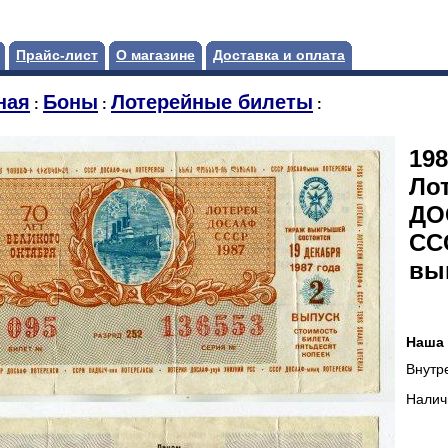
Прайс-лист
О магазине
Доставка и оплата
ная
Боны
Лотерейные билеты
:
:
:
198
Ло
ДО
ССС
вы
Наша 
Внутр
Налич