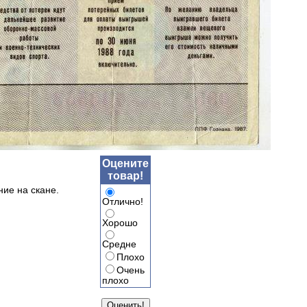
Оцените
товар!
ние на скане.
Отлично!
Хорошо
Средне
Плохо
Очень
плохо