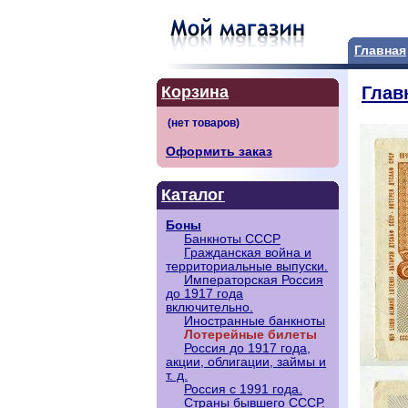
Главная
Корзина
Глав
Оформить заказ
Каталог
Боны
Банкноты СССР
Гражданская война и
территориальные выпуски.
Императорская Россия
до 1917 года
включительно.
Иностранные банкноты
Лотерейные билеты
Россия до 1917 года,
акции, облигации, займы и
т. д.
Россия с 1991 года.
Страны бывшего СССР.