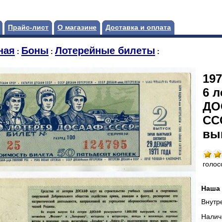
Прайс-лист
О магазине
Доставка и оплата
ная
Боны
Лотерейные билеты
:
:
:
197
6 л
ДО
ССС
вы
голос
Наша 
Внутр
Налич