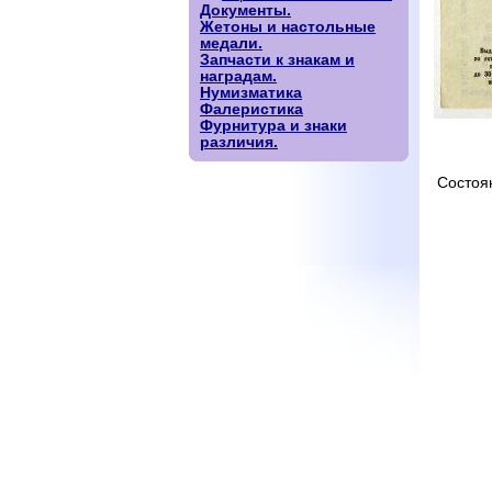
Документы.
Жетоны и настольные
медали.
Запчасти к знакам и
наградам.
Нумизматика
Фалеристика
Фурнитура и знаки
различия.
Состоя