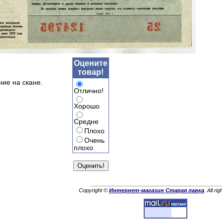
Оцените
товар!
ние на скане.
Отлично!
Хорошо
Средне
Плохо
Очень
плохо
Copyright ©
Интернет-магазин Старая лавка
. All ri