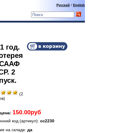
Русский
/
English
1 год.
отерея
СААФ
Р. 2
пуск.
(2
ов)
150.00руб
цена:
енний код (артикул):
сс2230
ие на складе:
да