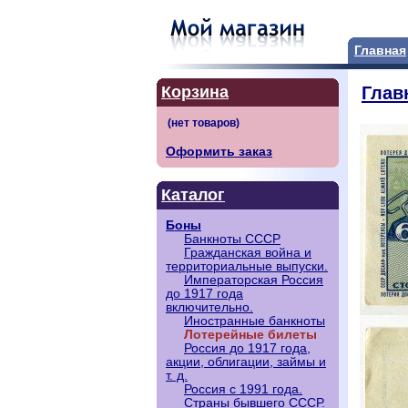
Главная
Корзина
Глав
Оформить заказ
Каталог
Боны
Банкноты СССР
Гражданская война и
территориальные выпуски.
Императорская Россия
до 1917 года
включительно.
Иностранные банкноты
Лотерейные билеты
Россия до 1917 года,
акции, облигации, займы и
т. д.
Россия с 1991 года.
Страны бывшего СССР.