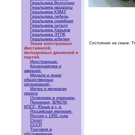
Геральдика Волгоград
Геральдика квадраты
Геральдика КЭМЗ
Геральдика лебедь
Геральдика серийная
Геральдика ситалл
Геральдика Харьков
Геральдика ЭТПК
Геральдика юбилеи
Состояние на скане. 
Знаки иностранных
фестивалей,
молодежных движений и
партий.
Иностранные.
Космонавтика и
авиация.
Медали и знаки
общественных
организаций,.
Метро и железная
дорога
Отличники и ударники.
Пионерия, ВЛКСМ,
КПСС, Юные и т. д.
Российская империя.
Россия с 1991 года
Спорт
СССР.
Торговля и
обслуживание