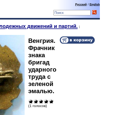
Русский
/
English
лодежных движений и партий.
:
Венгрия.
Фрачник
знака
бригад
ударного
труда с
зеленой
эмалью.
(1 голосов)