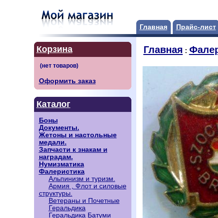
Главная
Прайс-лист
Корзина
Главная
Фалер
:
Оформить заказ
Каталог
Боны
Документы.
Жетоны и настольные
медали.
Запчасти к знакам и
наградам.
Нумизматика
Фалеристика
Альпинизм и туризм.
Армия , Флот и силовые
структуры.
Ветераны и Почетные
Геральдика
Геральдика Батуми