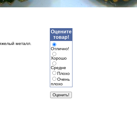
Оцените
товар!
Тяжелый металл.
Отлично!
Хорошо
Средне
Плохо
Очень
плохо