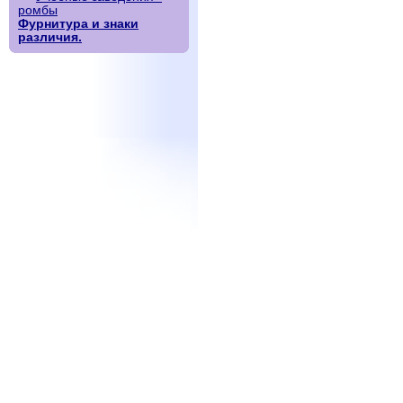
ромбы
Фурнитура и знаки
различия.