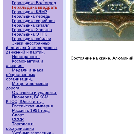
Геральдика Волгоград
Геральдика квадраты
Геральдика КЭМЗ
Геральдика лебедь
Геральдика серийная
Геральдика ситалл
Геральдика Харьков
Геральдика ЭТПК
Геральдика юбилеи
Знаки иностранных
фестивалей, молодежных
движений и партий.
Иностранные.
Состояние на скане. Алюминий
Космонавтика и
авиация.
Медали и знаки
общественных
организаций,.
Метро и железная
дорога
Отличники и ударники.
Пионерия, ВЛКСМ,
КПСС, Юные и т. д.
Российская империя.
Россия с 1991 года
Спорт
СССР.
Торговля и
обслуживание
Учебные заведения -