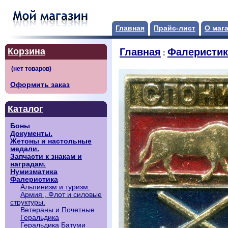
Главная
Прайс-лист
О маг
Корзина
Главная
Фалеристик
:
Оформить заказ
Каталог
Боны
Документы.
Жетоны и настольные
медали.
Запчасти к знакам и
наградам.
Нумизматика
Фалеристика
Альпинизм и туризм.
Армия , Флот и силовые
структуры.
Ветераны и Почетные
Геральдика
Геральдика Батуми