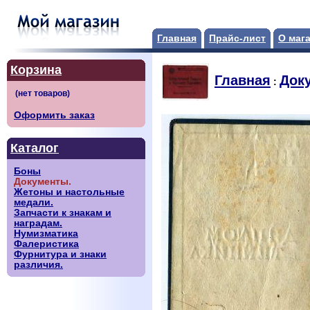
Главная
Прайс-лист
О маг
Корзина
Главная
Док
:
Оформить заказ
Каталог
Боны
Документы.
Жетоны и настольные
медали.
Запчасти к знакам и
наградам.
Нумизматика
Фалеристика
Фурнитура и знаки
различия.